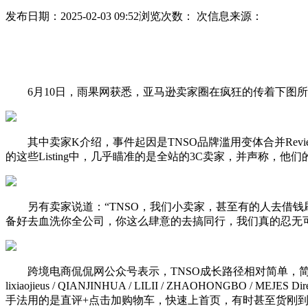
发布日期：2025-02-03 09:52
浏览次数：
次
信息来源：
6月10日，雨果网获悉，亚马逊卖家圈在疯狂的传着下图所示
其中卖家K介绍，事件起因是TNSO品牌滥用变体合并Revie
的这些Listing中，几乎瞄准的是全站的3C卖家，并声称，
另有卖家说道：“TNSO，我们小卖家，甚至有的人去借钱
备好去血洗你全公司，你这么肆意的去搞同行，我们真的忍无
跨境电商侃侃网公众号表示，TNSO成长路径相对简单，简言之，即一家
lixiaojieus / QIANJINHUA / LILII / ZHAOHONGBO /
手法用的是直评+点击加购物车，快速上首页，有时甚至货刚到FBA，