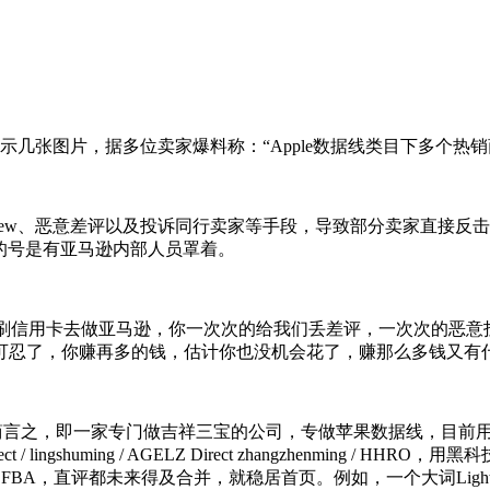
几张图片，据多位卖家爆料称：“Apple数据线类目下多个热销
w、恶意差评以及投诉同行卖家等手段，导致部分卖家直接反击，用VC
他们的号是有亚马逊内部人员罩着。
刷信用卡去做亚马逊，你一次次的给我们丢差评，一次次的恶意
可忍了，你赚再多的钱，估计你也没机会花了，赚那么多钱又有什
专门做吉祥三宝的公司，专做苹果数据线，目前用3个Brand：TNS
 MEJES Direct / lingshuming / AGELZ Direct zhang
直评都未来得及合并，就稳居首页。例如，一个大词Lightning 