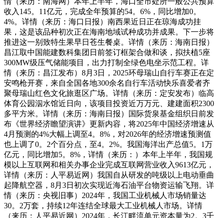
情（来历：南海网）本年上半年，海口全市处所一般公共预算
收入145。11亿元，完成全年预算的54。6%，同比增加0。
4%。详情（来历：海口日报）南西果近日正在琼海成功挂
果，这是该品种初次正在海南地域试种成功并成果。下一步将
推进这一别致特生果早日苍生餐桌。详情（来历：海南日报）
昌江取中国能建数科集团日前签订框架合做和谈，拟扶植5座
300MW级压气储能项目，出力打制全绿色电坐示范工程。详
情（来历：昌江发布）8月3日，2025环母瑞山自行车赛正在定
安鸣枪开赛，来自全国各地300余名自行车活动快乐喜爱者齐
聚母瑞山红色文化旅逛区广场。详情（来历：定安发布）临高
体育公园泅水馆近日向，该项目投资近万万元、建建面积2300
多平方米。详情（来历：海南日报）国际货泉基金组织日前发
布《世界经济瞻望演讲》更新内容，将2025年中国经济增速从
4月预测的4%大幅上调至4。8%，对2026年的经济增速预测值
也上调了0。2个百分点，至4。2%。我国海洋出产总值5。1万
亿元，同比增加5。8%，详情（来历：）本年上半年，我国规
模以上互联网和相关办事企业完成互联网营业收入9613亿元，
详情（来历：人平易近网）我国自从研发的吨级以上电动垂曲
起降航空器，8月3日初次实现近海石油平台物资运输飞翔。详
情（来历：央视旧事）2024年，我国工业机械人市场销量达
30。2万套，持续12年连结全球最大工业机械人市场。详情
（来历：人平易近网）2024年，长江畔流单元资本量为2。3千