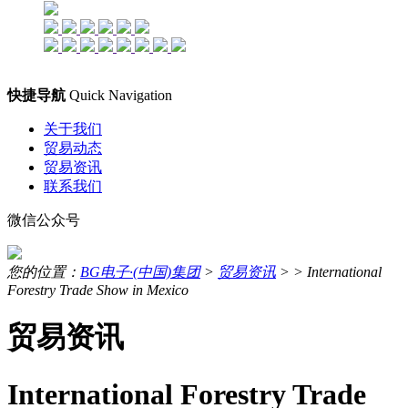
快捷导航
Quick Navigation
关于我们
贸易动态
贸易资讯
联系我们
微信公众号
您的位置：
BG电子·(中国)集团
>
贸易资讯
> >
International
Forestry Trade Show in Mexico
贸易资讯
International Forestry Trade