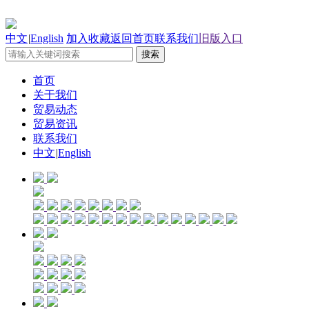
中文
|
English
加入收藏
返回首页
联系我们
旧版入口
首页
关于我们
贸易动态
贸易资讯
联系我们
中文
|
English