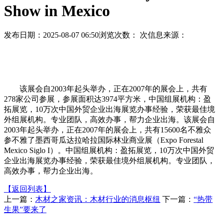
Show in Mexico
发布日期：2025-08-07 06:50
浏览次数：
次
信息来源：
该展会自2003年起头举办，正在2007年的展会上，共有
278家公司参展，参展面积达3974平方米，中国组展机构：盈
拓展览，10万次中国外贸企业出海展览办事经验，荣获最佳境
外组展机构。专业团队，高效办事，帮力企业出海。该展会自
2003年起头举办，正在2007年的展会上，共有15600名不雅众
参不雅了墨西哥瓜达拉哈拉国际林业商业展（Expo Forestal
Mexico Siglo I）。中国组展机构：盈拓展览，10万次中国外贸
企业出海展览办事经验，荣获最佳境外组展机构。专业团队，
高效办事，帮力企业出海。
【返回列表】
上一篇：
木材之家资讯：木材行业的消息枢纽
下一篇：
“热带
生果”要来了