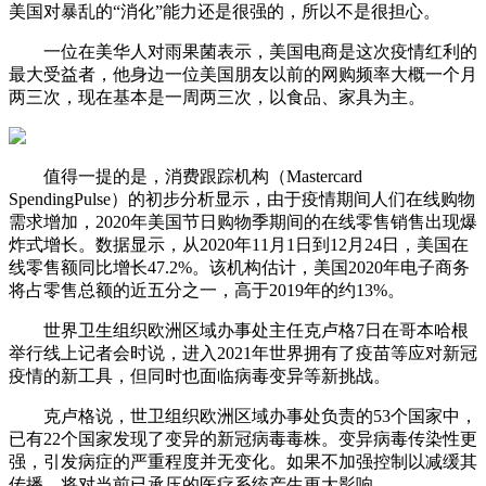
美国对暴乱的“消化”能力还是很强的，所以不是很担心。
一位在美华人对雨果菌表示，美国电商是这次疫情红利的
最大受益者，他身边一位美国朋友以前的网购频率大概一个月
两三次，现在基本是一周两三次，以食品、家具为主。
值得一提的是，消费跟踪机构（Mastercard
SpendingPulse）的初步分析显示，由于疫情期间人们在线购物
需求增加，2020年美国节日购物季期间的在线零售销售出现爆
炸式增长。数据显示，从2020年11月1日到12月24日，美国在
线零售额同比增长47.2%。该机构估计，美国2020年电子商务
将占零售总额的近五分之一，高于2019年的约13%。
世界卫生组织欧洲区域办事处主任克卢格7日在哥本哈根
举行线上记者会时说，进入2021年世界拥有了疫苗等应对新冠
疫情的新工具，但同时也面临病毒变异等新挑战。
克卢格说，世卫组织欧洲区域办事处负责的53个国家中，
已有22个国家发现了变异的新冠病毒毒株。变异病毒传染性更
强，引发病症的严重程度并无变化。如果不加强控制以减缓其
传播，将对当前已承压的医疗系统产生更大影响。