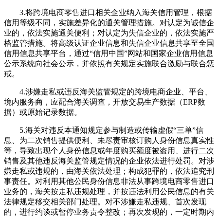
3.将跨境电商零售进口相关企业纳入海关信用管理，根据
信用等级不同，实施差异化的通关管理措施。对认定为诚信企
业的，依法实施通关便利；对认定为失信企业的，依法实施严
格监管措施。将高级认证企业信息和失信企业信息共享至全国
信用信息共享平台，通过“信用中国”网站和国家企业信用信息
公示系统向社会公示，并依照有关规定实施联合激励与联合惩
戒。
4.涉嫌走私或违反海关监管规定的跨境电商企业、平台、
境内服务商，应配合海关调查，开放交易生产数据（ERP数
据）或原始记录数据。
5.海关对违反本通知规定参与制造或传输虚假“三单”信
息、为二次销售提供便利、未尽责审核订购人身份信息真实性
等，导致出现个人身份信息或年度购买额度被盗用、进行二次
销售及其他违反海关监管规定情况的企业依法进行处罚。对涉
嫌走私或违规的，由海关依法处理；构成犯罪的，依法追究刑
事责任。对利用其他公民身份信息非法从事跨境电商零售进口
业务的，海关按走私违规处理，并按违法利用公民信息的有关
法律规定移交相关部门处理。对不涉嫌走私违规、首次发现
的，进行约谈或暂停业务责令整改；再次发现的，一定时期内